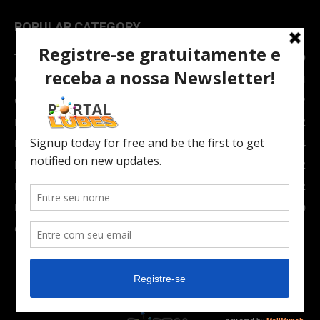
POPULAR CATEGORY
TOPNEWS
7089
Carro e Moto
3764
Carro
2082
Notícias
1852
Indústria
1024
Moto
972
Economia
672
Newsletter
630
Carros Verdes e Novas tecnologias automotivas
561