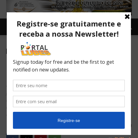
Indústria
Frete está, em média, 24%
menor do que deveria custar
Defasagem é estimada para carga lotação; na carga
fracionada, valor está 11% menor - See more at:
http://www.cnt.org.br/Imprensa/noticia/preco-do-frete-esta-
em-media-24-menor-do-que-deveria-
custar#sthash.9T8wxdeh.dpuf
15/02/2017
162