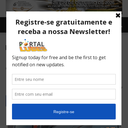
Combustíveis
Notícias
Postos em SP vendiam
etanol com mais de 90% de
metanol
23/02/2017
267