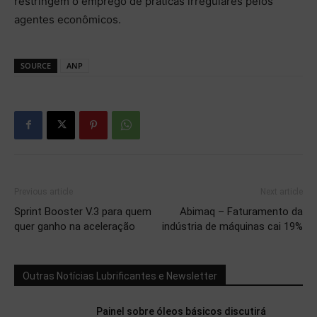
restringem o emprego de práticas irregulares pelos
agentes econômicos.
SOURCE
ANP
Previous article
Next article
Sprint Booster V.3 para quem
Abimaq – Faturamento da
quer ganho na aceleração
indústria de máquinas cai 19%
Outras Notícias Lubrificantes e Newsletter
Painel sobre óleos básicos discutirá