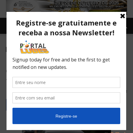
Carro e Moto
Carro
Falha humana acelera
chegada de carros
totalmente autônomos
20/02/2017
132