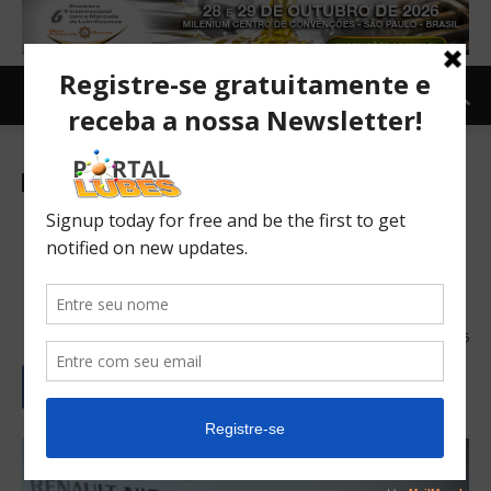
Indústria
Notícias
Carlos Ghosn deixa
presidência da Nissan após
18 anos
23/02/2017
256