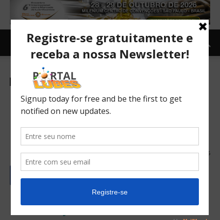
Carro e Moto
Moto
Notícias
Produção de motocicletas
recua ao patamar de 2002
14 anos de trabalho desaparecem com a crise.
19/01/2017
156
Produção de Motocicletas