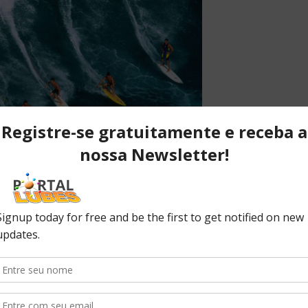
 de conseguir manter-se de pé e ativo para surfar com
lta o volume perdido nesses últimos anos.
sição energética na mente e no
ão