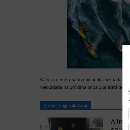
Cabe ao empresário nacional a árdua tarefa
velocidade na próxima onda que trará de vo
Outros artigos do Autor
A tran
coraç