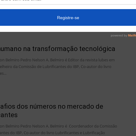
on Belmiro Pedro Nelson A. Belmiro é Engº Químico com mais de
indústria de lubrificantes, Co-autor do livro Lubrificantes e
...
humano na transformação tecnológica
on Belmiro Pedro Nelson A. Belmiro é Editor da revista lubes em
elheiro da Comissão de Lubrificantes do IBP, Co-autor do livro
s...
afios dos números no mercado de
icantes
on Belmiro Pedro Nelson A. Belmiro é Coordenador da Comissão
antes do IBP, Co-autor do livro Lubrificantes e Lubrificação