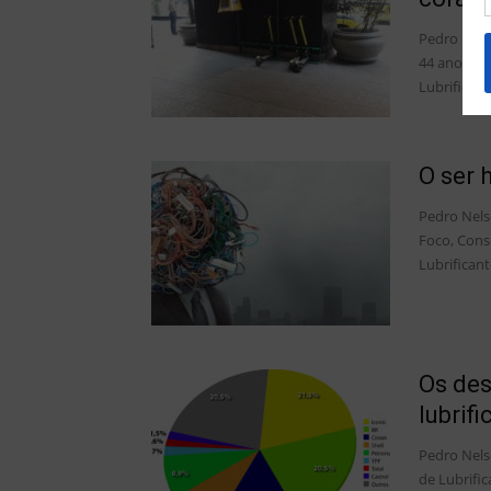
Pedro Nels
44 anos na 
Lubrificação
O ser 
Pedro Nels
Foco, Cons
Lubrificante
Os des
lubrif
Pedro Nels
de Lubrific