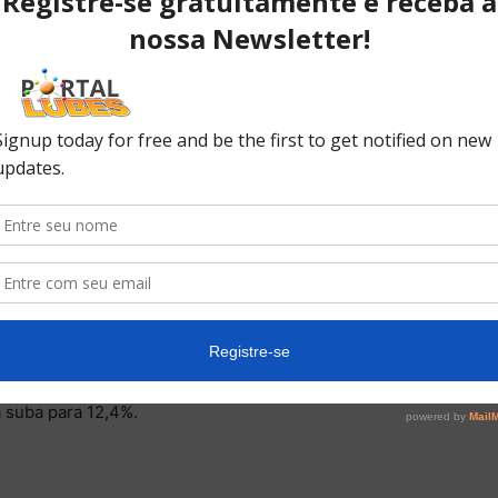
NI é que o consumo pare de cair em 2017 e tenha uma
xo
determinado período. No Brasil, os investimentos
% em 2015 e devem ter uma queda de 11,2% em 2016.
,3% frente a 2016.
onomia. Uma taxa de desemprego baixa indica que as
abalho e de renda para as pessoas. No Brasil, a taxa
a anual alcançou 11,2% em 2016. Para este ano, a
a suba para 12,4%.