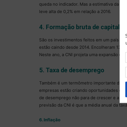
queda no indicador. Mas a estimativa da C
leve alta de 0,2% em relação a 2016.
4. Formação bruta de capital fi
São os investimentos feitos em um país em 
estão caindo desde 2014. Encolheram 13,9
Neste ano, a CNI projeta uma expansão de 2
5. Taxa de desemprego
Também é um termômetro importante da ec
empresas estão criando oportunidades de tr
de desemprego não para de crescer e a médi
previsão da CNI é que a média anual da tax
6. Inflação