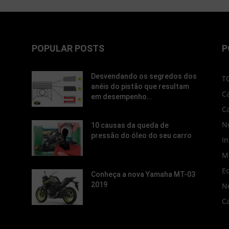
POPULAR POSTS
P
Desvendando os segredos dos
T
anéis do pistão que resultam
C
em desempenho...
C
No
10 causas da queda de
pressão do óleo do seu carro
In
M
E
Conheça a nova Yamaha MT-03
2019
N
C