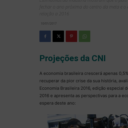
Estimativas da indústria mostram que o país 
fechar o ano próxima do centro da meta e o 
relação a 2016
10/01/2017
Projeções da CNI
A economia brasileira crescerá apenas 0,5%
recuperar da pior crise da sua história, ava
Economia Brasileira 2016, edição especial do
2016 e apresenta as perspectivas para a eco
espera deste ano: