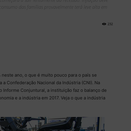
começará a sair lentamente da recessão. Inflação deve
consumo das famílias provavelmente terá leve alta em
232
 neste ano, o que é muito pouco para o país se
lia a Confederação Nacional da Indústria (CNI). Na
 Informe Conjuntural, a instituição faz o balanço de
nomia e a indústria em 2017. Veja o que a indústria