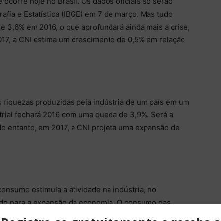
 ocorre hoje no Brasil. Os dados oficiais só serão
rafia e Estatística (IBGE) em 7 de março. Mas tudo
de 3,6% em 2016, o que aprofundará ainda mais a crise,
2017, a CNI estima um crescimento de 0,5% em relação
riquezas produzidas pela indústria de um país em um
strial fechará 2016 com uma queda de 3,9%. Será a
 No entanto, em 2017, a CNI projeta uma expansão de
nsumo estimula a atividade na indústria, no
indo para a expansão da economia. O consumo das
de 4,5% em 2016. Será o segundo ano consecutivo de