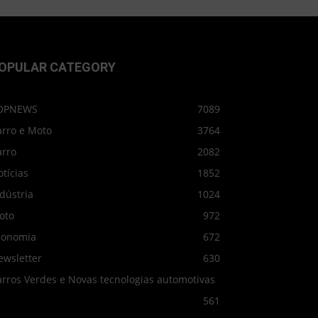
OPULAR CATEGORY
OPNEWS
7089
arro e Moto
3764
arro
2082
tícias
1852
dústria
1024
oto
972
conomia
672
ewsletter
630
arros Verdes e Novas tecnologias automotivas
561