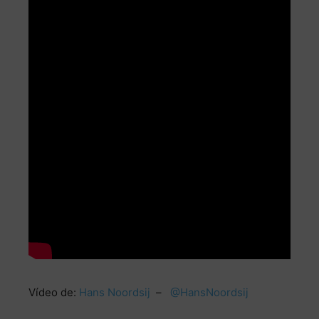
Vídeo de:
Hans Noordsij
–
@
HansNoordsij