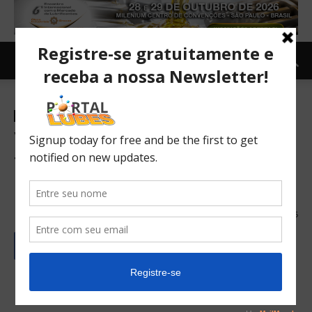
Canal Lubes
Carro e Moto
Carro
Vídeo mostra autopilot da
Tesla antecipando um
acidente e freando sozinho
03/01/2017
185
Autopilot