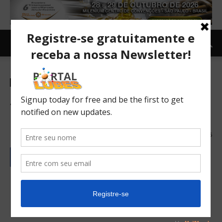
Indústria
Abimaq estima alta de 5% na
receita
27/01/2017
185
Após quatro anos consecutivos de queda no
faturamento, a indústria de máquinas e
equipamentos, representada pela Abimaq, prevê