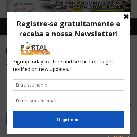
BLOGS
Gaston Schweizer
20 Perguntas e Respostas
mais Frequentes sobre
lubrificantes automotivos –
1ª Parte
26/09/2016
7463