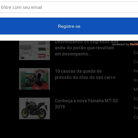
POPULAR POSTS
P
Desvendando os segredos dos
T
anéis do pistão que resultam
C
em desempenho...
C
No
10 causas da queda de
pressão do óleo do seu carro
In
M
E
Conheça a nova Yamaha MT-03
2019
N
C