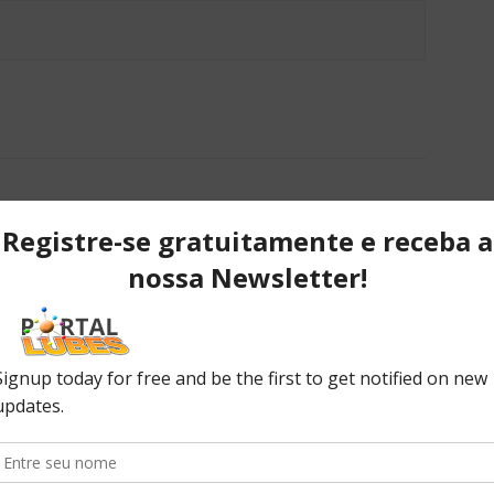
Next article
Revista traz vantagens para assinantes