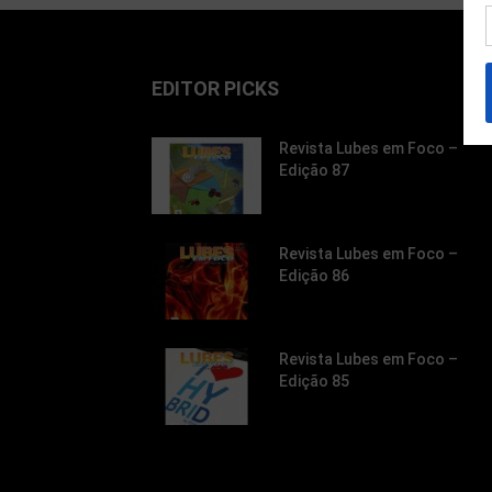
EDITOR PICKS
Revista Lubes em Foco –
Edição 87
Revista Lubes em Foco –
Edição 86
Revista Lubes em Foco –
Edição 85