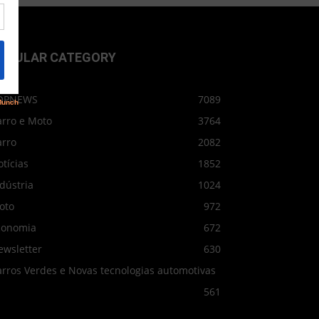
OPULAR CATEGORY
OPNEWS
7089
arro e Moto
3764
arro
2082
tícias
1852
dústria
1024
oto
972
conomia
672
ewsletter
630
arros Verdes e Novas tecnologias automotivas
561