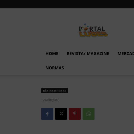
Lubes
em
Foco
HOME
REVISTA/ MAGAZINE
MERCA
NORMAS
não classificado
29/08/2016