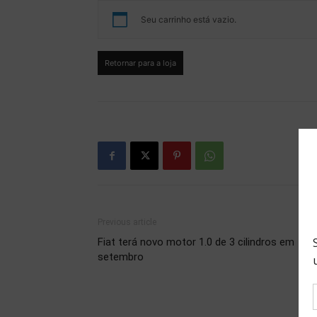
Seu carrinho está vazio.
Retornar para a loja
Previous article
Fiat terá novo motor 1.0 de 3 cilindros em
setembro