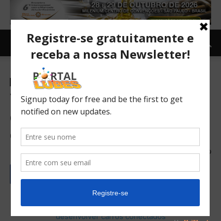
Carro e Moto
Carro
Volkswagen e LG vão
desenvolver carros
conectados
12/07/2016
239