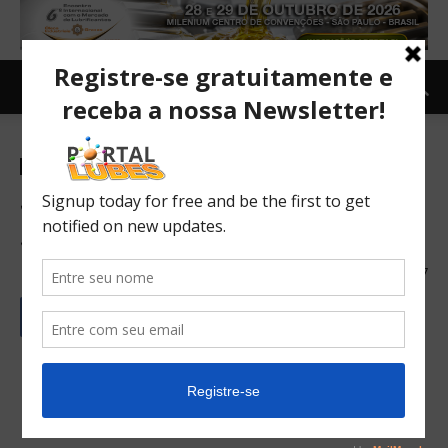
Jogue Limpo
Jogue Limpo: uma década de
sucesso e novos rumos
09/03/2016
247
Instituto aposta na responsabilidade compartilhada
para coletar embalagens plásticas usadas no
Maranhão, Piauí e nas regiões Centro-Oeste e