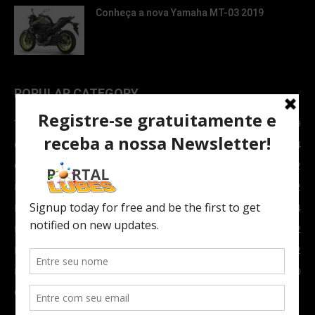
Conheça a nova Yamaha MT-03 2019
POPULAR CATEGORY
TOPNEWS
7089
Carro e Moto
3764
Carro
2082
Notícias
1852
Indústria
1024
Moto
972
Economia
672
Newsletter
630
Carros Verdes e Novas tecnologias automotivas
561