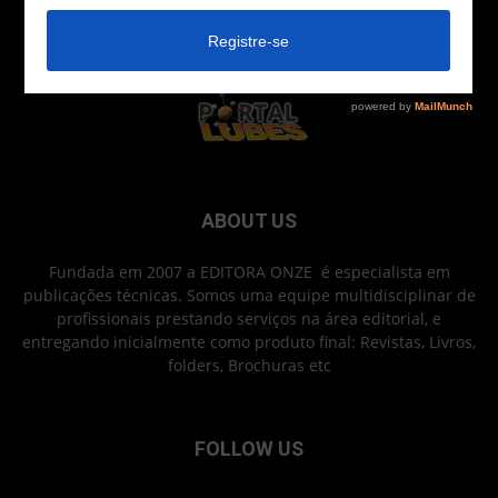
ABOUT US
Fundada em 2007 a EDITORA ONZE é especialista em
publicações técnicas. Somos uma equipe multidisciplinar de
profissionais prestando serviços na área editorial, e
entregando inicialmente como produto final: Revistas, Livros,
folders, Brochuras etc
FOLLOW US