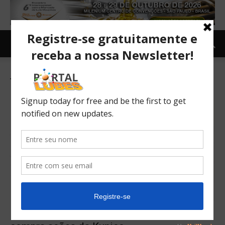
Tag: sulfato de níquel
De olho em níquel e cobalto, Stellantis