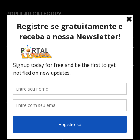
POPULAR CATEGORY
TOPNEWS
7089
Carro e Moto
3764
Carro
2082
Notícias
1852
Indústria
1024
Moto
972
Economia
672
Newsletter
630
Carros Verdes e Novas tecnologias automotivas
561