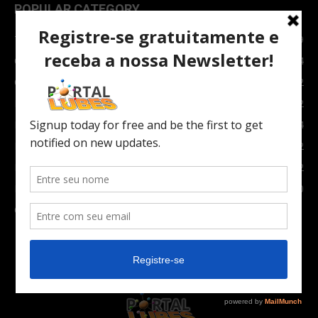
POPULAR CATEGORY
TOPNEWS
7089
Carro e Moto
3764
Carro
2082
Notícias
1852
Indústria
1024
Moto
972
Economia
672
Newsletter
630
Carros Verdes e Novas tecnologias automotivas
561