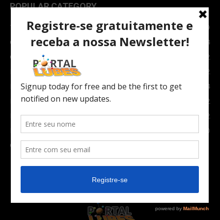
POPULAR CATEGORY
TOPNEWS
7089
Carro e Moto
3764
Carro
2082
Notícias
1852
Indústria
1024
Moto
972
Economia
672
Newsletter
630
Carros Verdes e Novas tecnologias automotivas
561