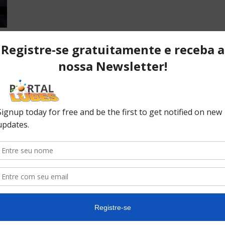
POPULAR POSTS
P
ão
Desvendando os segredos dos
T
anéis do pistão que resultam em
C
desempenho...
C
No
ão
10 causas da queda de pressão