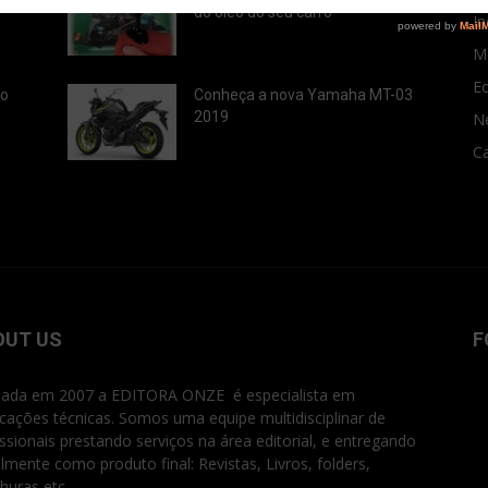
do óleo do seu carro
In
M
E
ão
Conheça a nova Yamaha MT-03
2019
N
Ca
OUT US
F
ada em 2007 a EDITORA ONZE é especialista em
icações técnicas. Somos uma equipe multidisciplinar de
issionais prestando serviços na área editorial, e entregando
ialmente como produto final: Revistas, Livros, folders,
huras etc