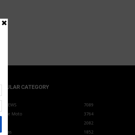
OPULAR CATEGORY
OPNEWS
7089
arro e Moto
3764
arro
2082
tícias
1852