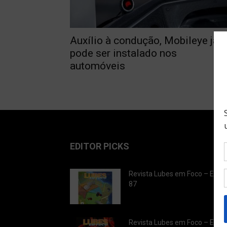
Auxílio à condução, Mobileye já
pode ser instalado nos
automóveis
EDITOR PICKS
Revista Lubes em Foco – Ediç
87
Revista Lubes em Foco – Ediç