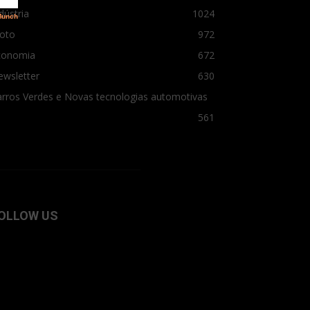
dústria
1024
oto
972
conomia
672
ewsletter
630
rros Verdes e Novas tecnologias automotivas
561
OLLOW US