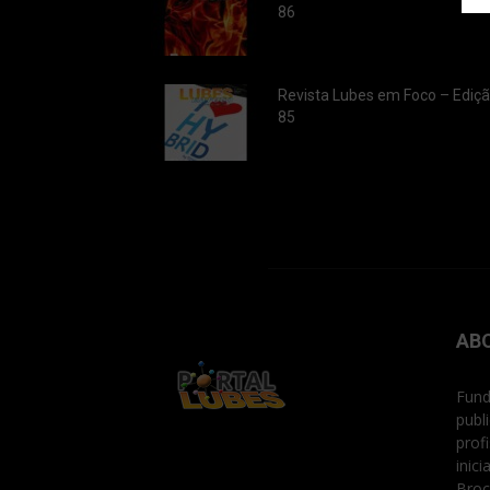
86
Revista Lubes em Foco – Ediç
85
AB
Fund
publ
prof
inic
Broc