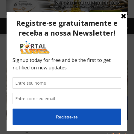
Tag: Minivans elétricas
Frota de van elétricas da Amazon entra em