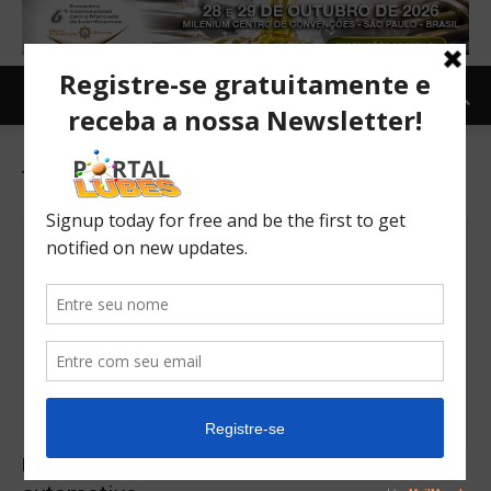
Tag: Mercosur
UE cobra concessões do Mercosul no setor