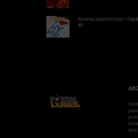
Revista Lubes em Foco – Ediç
85
AB
Fund
publ
prof
inic
Broc