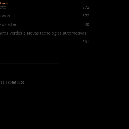
oto
972
conomia
672
ewsletter
630
rros Verdes e Novas tecnologias automotivas
561
OLLOW US