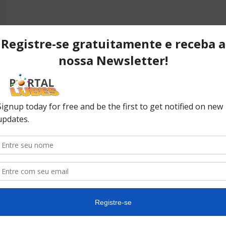
POPULAR POSTS
P
ão
Desvendando os segredos dos
T
anéis do pistão que resultam em
C
desempenho...
C
No
ão
10 causas da queda de pressão
do óleo do seu carro
In