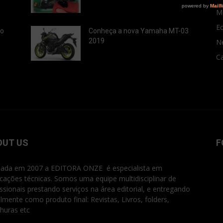
M
E
ão
Conheça a nova Yamaha MT-03
2019
N
Ca
OUT US
F
ada em 2007 a EDITORA ONZE é especialista em
icações técnicas. Somos uma equipe multidisciplinar de
issionais prestando serviços na área editorial, e entregando
ialmente como produto final: Revistas, Livros, folders,
huras etc