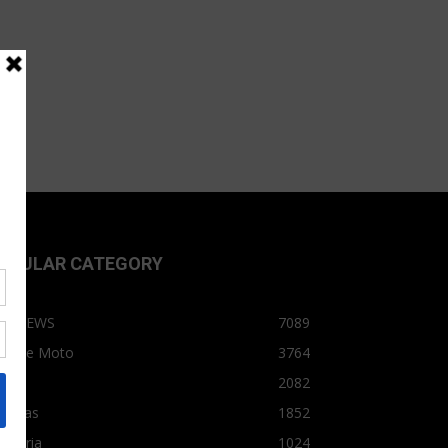
OPULAR CATEGORY
OPNEWS
7089
arro e Moto
3764
arro
2082
tícias
1852
dústria
1024