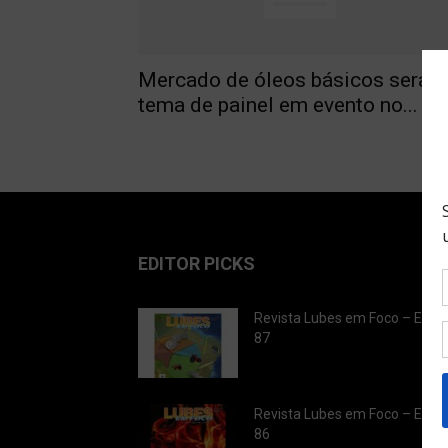
Mercado de óleos básicos será
tema de painel em evento no...
EDITOR PICKS
Revista Lubes em Foco – Ediç
87
Revista Lubes em Foco – Ediç
86