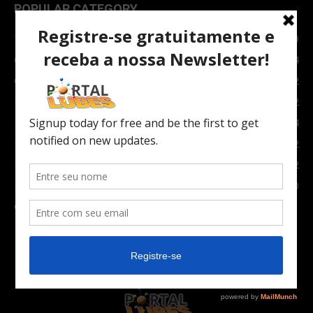
POPULAR CATEGORY
TOPNEWS
7089
Carro e Moto
3764
Carro
2082
Notícias
1852
Indústria
1024
Moto
972
Economia
672
Newsletter
630
Carros Verdes e Novas tecnologias automotivas
561