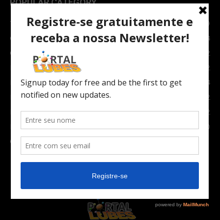
POPULAR CATEGORY
TOPNEWS
7089
Carro e Moto
3764
Carro
2082
Notícias
1852
Indústria
1024
Moto
972
Economia
672
Newsletter
630
Carros Verdes e Novas tecnologias automotivas
561