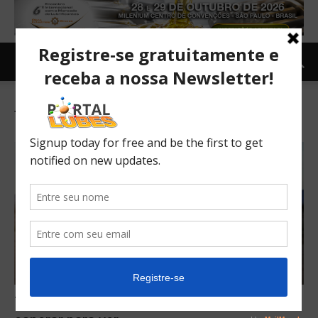
Tag: LMC Endurance
7 caminhonetes elétricas que vale a pena