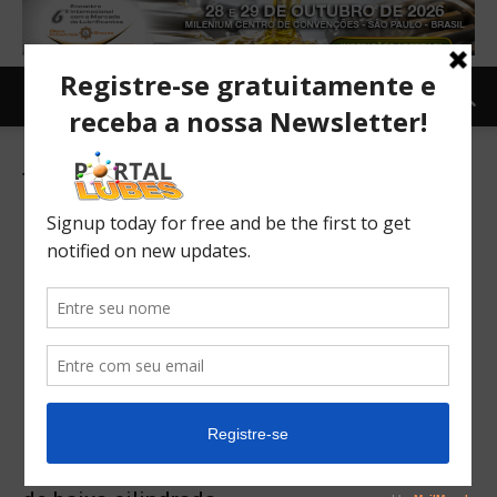
Tag: Linha Zontes 310
Linha Zontes 310 é a primeira monobraço