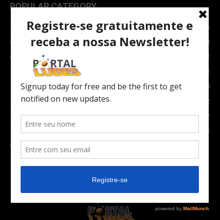
POPULAR CATEGORY
TOPNEWS
7089
Carro e Moto
3764
Carro
2082
Notícias
1852
Indústria
1024
Moto
972
Economia
672
Newsletter
630
Carros Verdes e Novas tecnologias automotivas
561