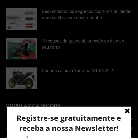
Desvendando os segredos dos anéis do pistão
que resultam em desempenho...
10 causas da queda de pressão do óleo do
seu carro
Conheça a nova Yamaha MT-03 2019
POPULAR CATEGORY
TOPNEWS
7089
Carro e Moto
3764
Carro
2082