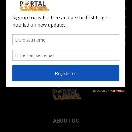
Notícias
1852
Indústria
1024
Moto
972
Economia
672
Newsletter
630
Carros Verdes e Novas tecnologias automotivas
561
ABOUT US