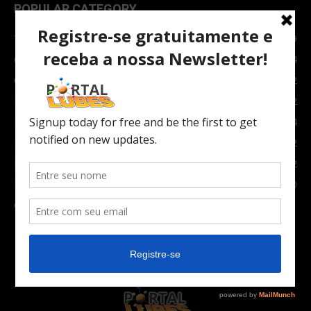
POPULAR CATEGORY
TOPNEWS
7089
Carro e Moto
3764
Carro
2082
Notícias
1852
Indústria
1024
Moto
972
Economia
672
Newsletter
630
Carros Verdes e Novas tecnologias automotivas
561