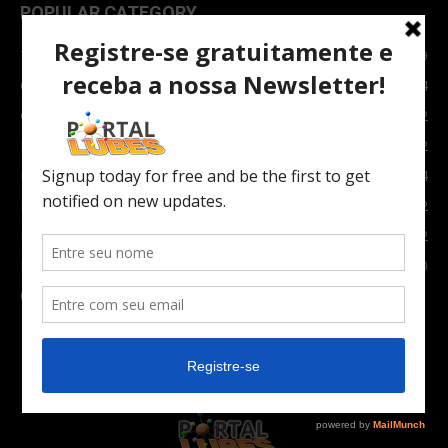
POPULAR CATEGORY
TOPNEWS
7089
Carro e Moto
3764
Carro
2082
Notícias
1852
Indústria
1024
Moto
972
Economia
672
Newsletter
630
Carros Verdes e Novas tecnologias automotivas
561