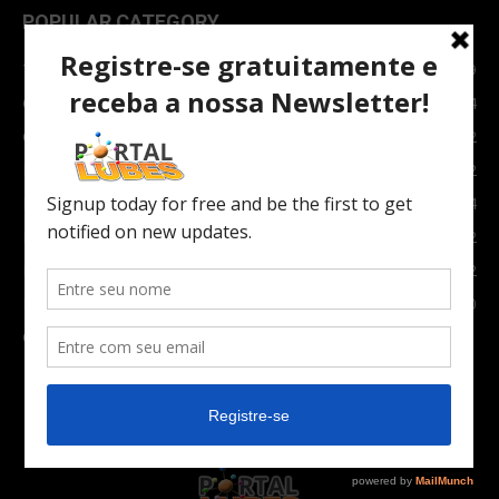
POPULAR CATEGORY
TOPNEWS
7089
Carro e Moto
3764
Carro
2082
Notícias
1852
Indústria
1024
Moto
972
Economia
672
Newsletter
630
Carros Verdes e Novas tecnologias automotivas
561