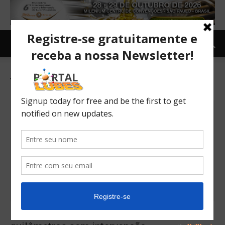
Tag: etros
Motor MAN D08 ultrapassa 1 milhão de