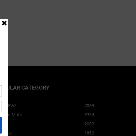
OPULAR CATEGORY
OPNEWS
7089
arro e Moto
3764
arro
2082
tícias
1852