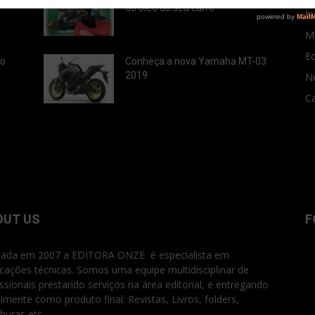
do óleo do seu carro
In
M
E
ão
Conheça a nova Yamaha MT-03
2019
N
Ca
OUT US
F
ada em 2007 a EDITORA ONZE é especialista em
icações técnicas. Somos uma equipe multidisciplinar de
issionais prestando serviços na área editorial, e entregando
ialmente como produto final: Revistas, Livros, folders,
huras etc