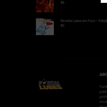
86
Revista Lubes em Foco – Ediç
85
AB
Fund
publ
prof
inic
Broc