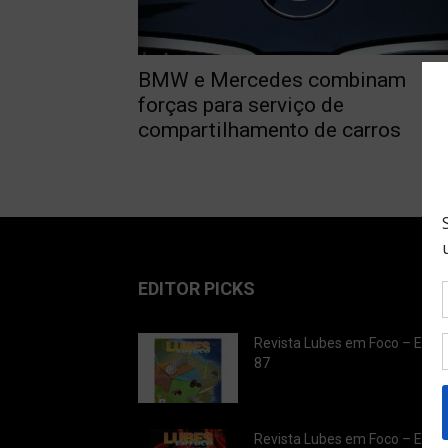
BMW e Mercedes combinam
forças para serviço de
compartilhamento de carros
EDITOR PICKS
Revista Lubes em Foco – Ediç
87
Revista Lubes em Foco – Ediç