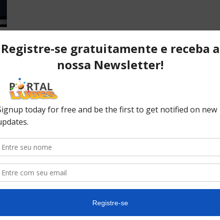
POPULAR POSTS
P
ão
Desvendando os segredos dos
T
anéis do pistão que resultam em
C
desempenho...
C
No
ão
10 causas da queda de pressão