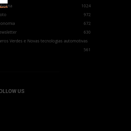
dústria
1024
oto
972
conomia
672
ewsletter
630
rros Verdes e Novas tecnologias automotivas
561
OLLOW US