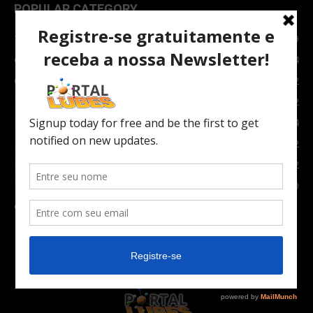
POPULAR CATEGORY
TOPNEWS
7089
Carro e Moto
3764
Carro
2082
Notícias
1852
Indústria
1024
Moto
972
Economia
672
Newsletter
630
Carros Verdes e Novas tecnologias automotivas
561