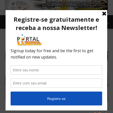
Tag: Dragon 1.5 3C
Fábrica de motores da Ford agora é 4.0