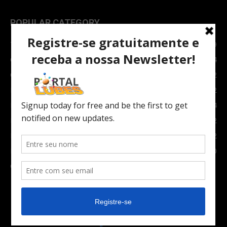
POPULAR CATEGORY
TOPNEWS
7089
Carro e Moto
3764
Carro
2082
Notícias
1852
Indústria
1024
Moto
972
Economia
672
Newsletter
630
Carros Verdes e Novas tecnologias automotivas
561