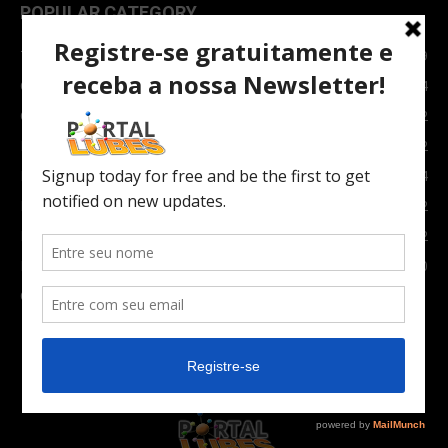
POPULAR CATEGORY
TOPNEWS
7089
Carro e Moto
3764
Carro
2082
Notícias
1852
Indústria
1024
Moto
972
Economia
672
Newsletter
630
Carros Verdes e Novas tecnologias automotivas
561