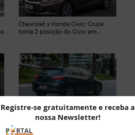
Chevrolet x Honda Civic: Cruze
ao
toma 2 posição do Civic em...
Hatches médios próximos da
extinção?