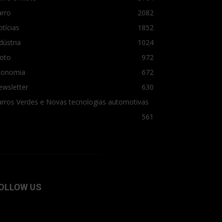
arro
2082
tícias
1852
dústria
1024
oto
972
conomia
672
ewsletter
630
rros Verdes e Novas tecnologias automotivas
561
OLLOW US