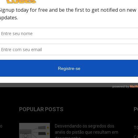
:
Corolla mais do que dobra vendas
do Civic em maio
POPULAR POSTS
P
ão
Desvendando os segredos dos
T
anéis do pistão que resultam em
C