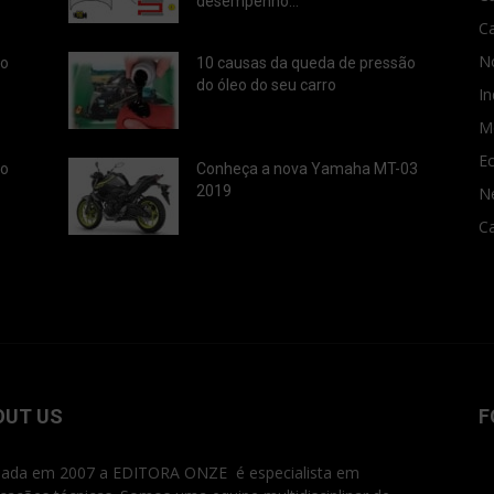
desempenho...
C
No
ão
10 causas da queda de pressão
do óleo do seu carro
In
M
E
ão
Conheça a nova Yamaha MT-03
2019
N
Ca
OUT US
F
ada em 2007 a EDITORA ONZE é especialista em