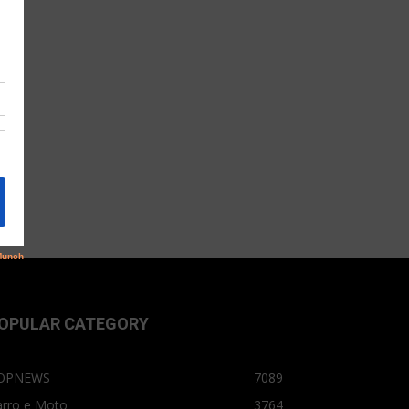
OPULAR CATEGORY
OPNEWS
7089
arro e Moto
3764