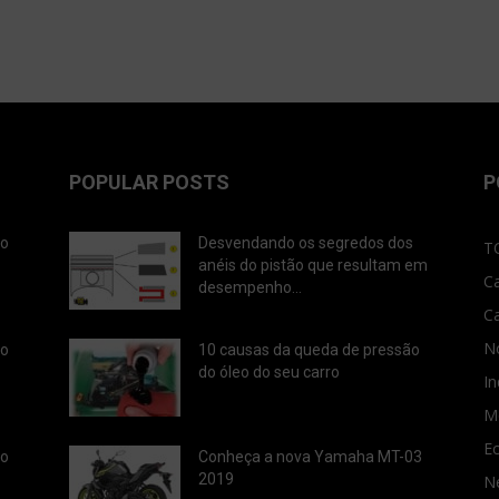
POPULAR POSTS
P
ão
Desvendando os segredos dos
T
anéis do pistão que resultam em
C
desempenho...
C
No
ão
10 causas da queda de pressão
do óleo do seu carro
In
M
E
ão
Conheça a nova Yamaha MT-03
2019
N