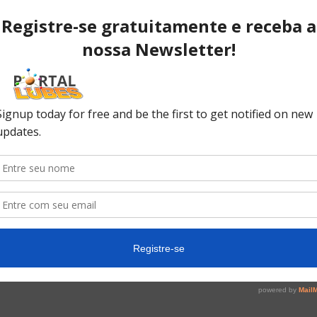
BC opta por cautela e reduz Selic
em 1 p.p., a...