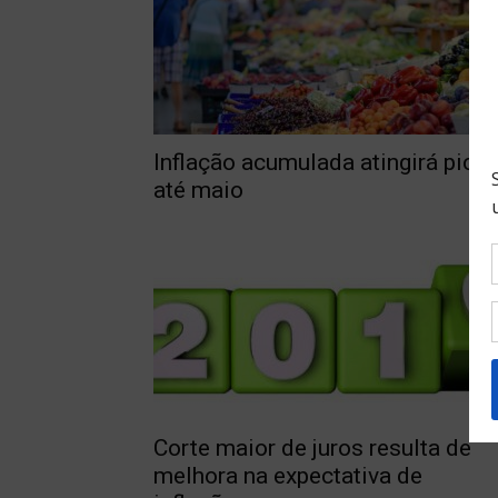
Inflação acumulada atingirá pico
até maio
Corte maior de juros resulta de
melhora na expectativa de