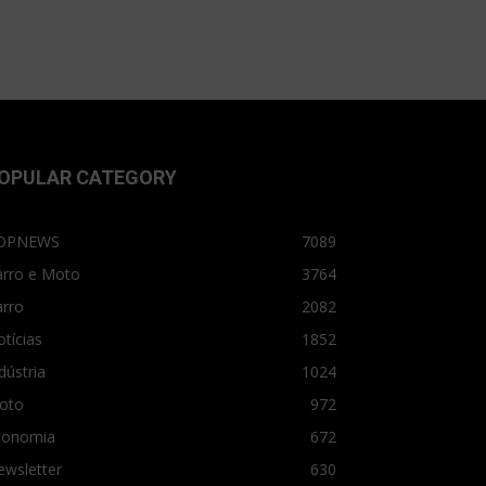
OPULAR CATEGORY
OPNEWS
7089
arro e Moto
3764
arro
2082
tícias
1852
dústria
1024
oto
972
conomia
672
ewsletter
630