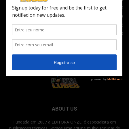
Indústria
1024
Moto
972
Economia
672
Newsletter
630
Carros Verdes e Novas tecnologias automotivas
561
ABOUT US
Fundada em 2007 a EDITORA ONZE é especialista em
publicações técnicas. Somos uma equipe multidisciplinar de