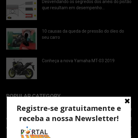
Desvendando os segredos dos anéis do pistão
que resultam em desempenho...
10 causas da queda de pressão do óleo do
seu carro
Conheça a nova Yamaha MT-03 2019
POPULAR CATEGORY
TOPNEWS
7089
Carro e Moto
3764
Carro
2082
Notícias
1852