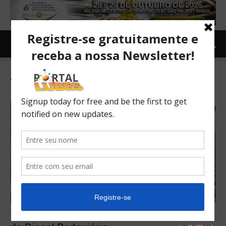
Tag: combustível contaminado
Técnicas simples para evitar contaminação