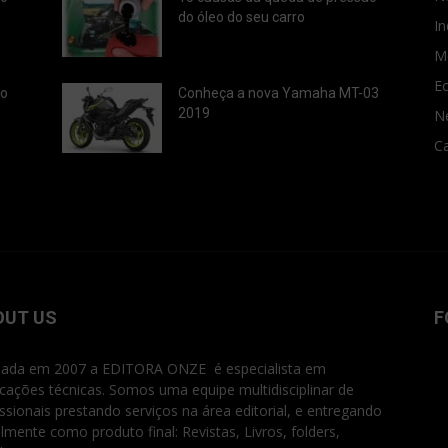
do óleo do seu carro
In
M
E
ão
Conheça a nova Yamaha MT-03
2019
N
Ca
OUT US
F
ada em 2007 a EDITORA ONZE é especialista em
icações técnicas. Somos uma equipe multidisciplinar de
issionais prestando serviços na área editorial, e entregando
ialmente como produto final: Revistas, Livros, folders,