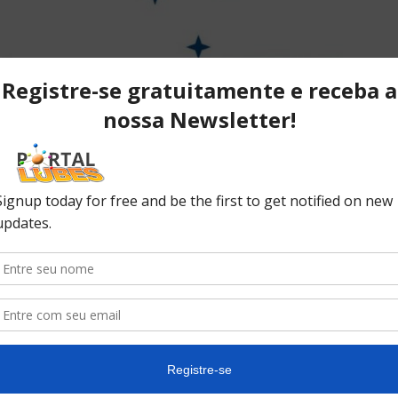
Mercosul e Colômbia assinam
acordo que vai liberar o comércio
para...