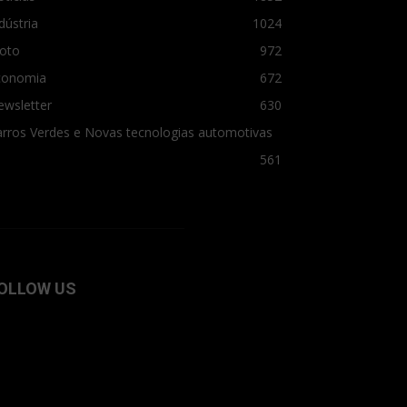
dústria
1024
oto
972
conomia
672
ewsletter
630
rros Verdes e Novas tecnologias automotivas
561
OLLOW US