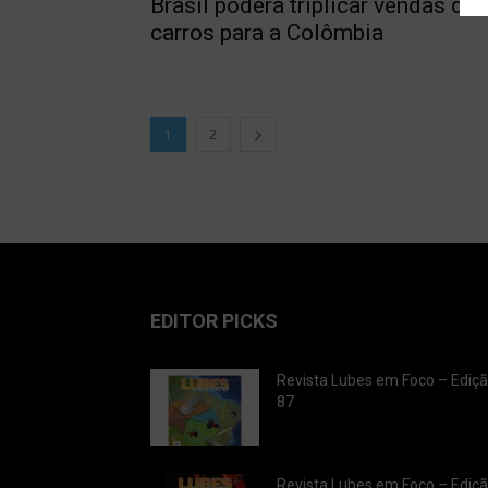
Brasil poderá triplicar vendas de
carros para a Colômbia
1
2
EDITOR PICKS
Revista Lubes em Foco – Ediç
87
Revista Lubes em Foco – Ediç