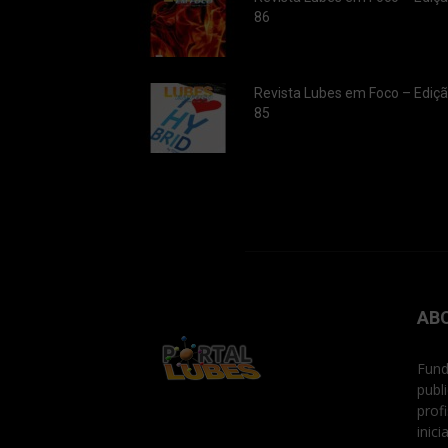
86
Revista Lubes em Foco – Ediç
85
AB
Fund
publ
prof
inic