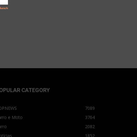
OPULAR CATEGORY
OPNEWS
7089
arro e Moto
3764
arro
2082
tícias
1852