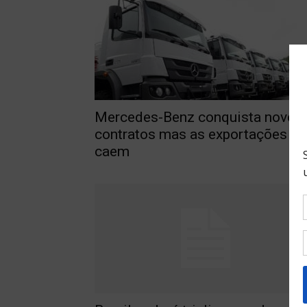
Mercedes-Benz conquista novos
contratos mas as exportações
caem