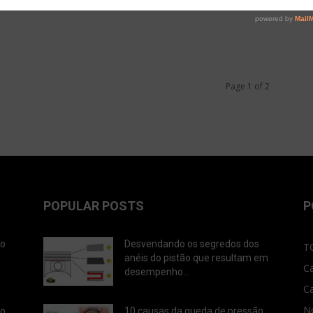
Page 1 of 2
POPULAR POSTS
P
ão
Desvendando os segredos dos
T
anéis do pistão que resultam em
C
desempenho...
C
No
ão
10 causas da queda de pressão