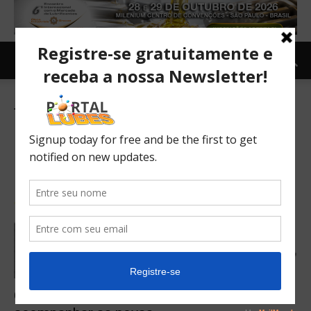
Tag: Colaboração externa
O que o setor automotivo deve fazer para