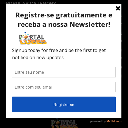
POPULAR CATEGORY
TOPNEWS
7089
Carro e Moto
3764
Carro
2082
Notícias
1852
Indústria
1024
Moto
972
Economia
672
Newsletter
630
Carros Verdes e Novas tecnologias automotivas
561