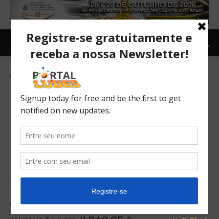
Tag: classificação de óleo
Teste de motor para medir desgaste é