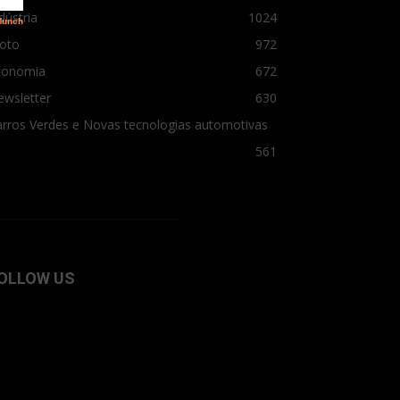
dústria
1024
oto
972
conomia
672
ewsletter
630
rros Verdes e Novas tecnologias automotivas
561
OLLOW US