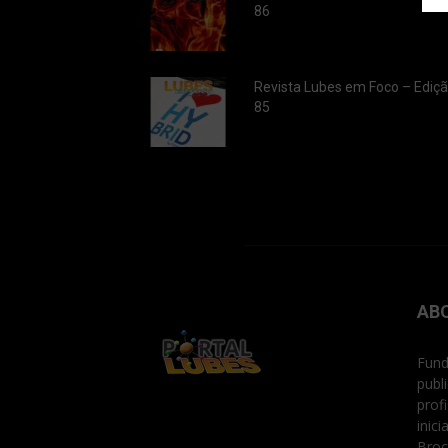
86
Revista Lubes em Foco – Ediç
85
AB
Fund
publ
prof
inic
Broc