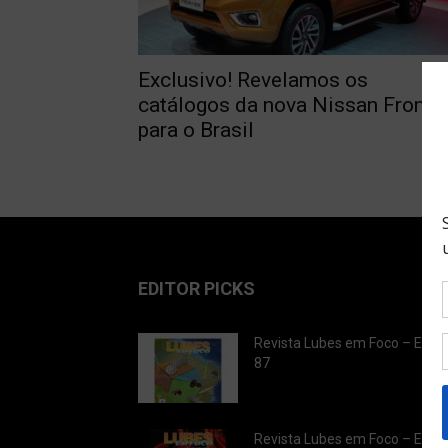
Exclusivo! Revelamos os
catálogos da nova Nissan Frontie
para o Brasil
EDITOR PICKS
Revista Lubes em Foco – Ediç
87
Revista Lubes em Foco – Ediç