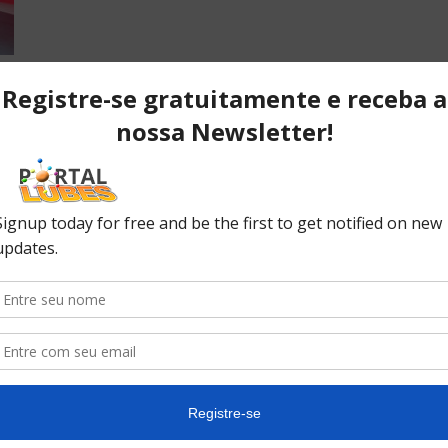
r
POPULAR POSTS
P
ão
Desvendando os segredos dos
T
anéis do pistão que resultam em
C
desempenho...
C
No
ão
10 causas da queda de pressão