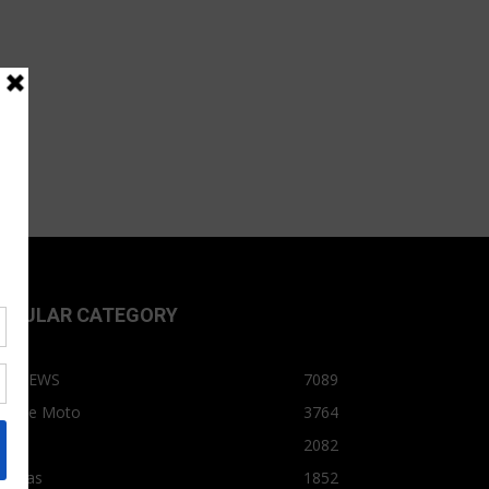
OPULAR CATEGORY
OPNEWS
7089
arro e Moto
3764
arro
2082
tícias
1852