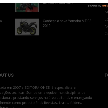
do óleo do seu carro
In
M
E
ão
Conheça a nova Yamaha MT-03
2019
N
Ca
OUT US
F
ada em 2007 a EDITORA ONZE é especialista em
icações técnicas. Somos uma equipe multidisciplinar de
issionais prestando serviços na área editorial, e entregando
ialmente como produto final: Revistas, Livros, folders,
huras etc