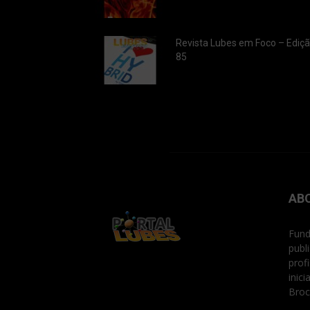
Revista Lubes em Foco – Ediç
85
AB
Fund
publ
prof
inic
Broc