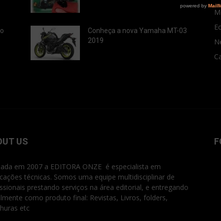
M
E
ão
Conheça a nova Yamaha MT-03
2019
N
Ca
OUT US
F
ada em 2007 a EDITORA ONZE é especialista em
icações técnicas. Somos uma equipe multidisciplinar de
issionais prestando serviços na área editorial, e entregando
ialmente como produto final: Revistas, Livros, folders,
huras etc