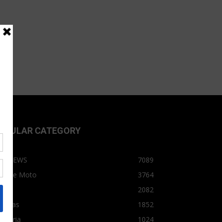
OPULAR CATEGORY
OPNEWS
7089
arro e Moto
3764
arro
2082
tícias
1852
dústria
1024