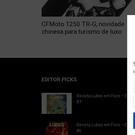
CFMoto 1250 TR-G, novidade
chinesa para turismo de luxo
EDITOR PICKS
Revista Lubes em Foco – Ediç
87
Revista Lubes em Foco – Ediç
86