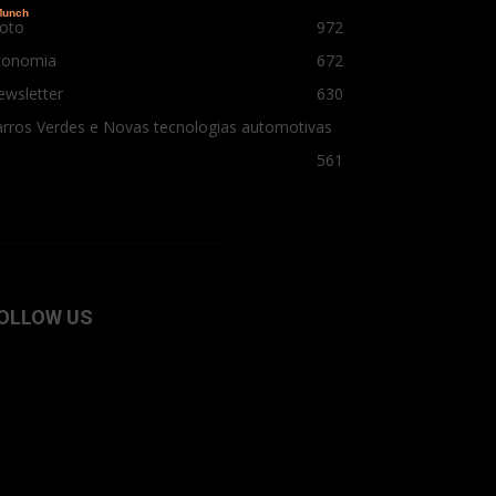
oto
972
conomia
672
ewsletter
630
rros Verdes e Novas tecnologias automotivas
561
OLLOW US