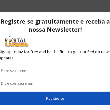
POPULAR POSTS
P
ão
Desvendando os segredos dos
T
anéis do pistão que resultam em
C
desempenho...
C
No
ão
10 causas da queda de pressão
do óleo do seu carro
In