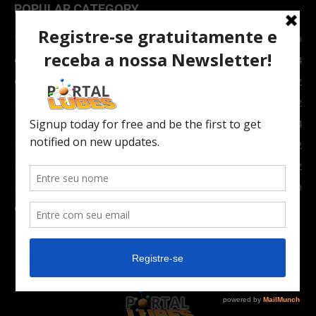
POPULAR CATEGORY
TOPNEWS
7089
Carro e Moto
3764
Carro
2082
Notícias
1852
Indústria
1024
Moto
972
Economia
672
Newsletter
630
Carros Verdes e Novas tecnologias automotivas
561