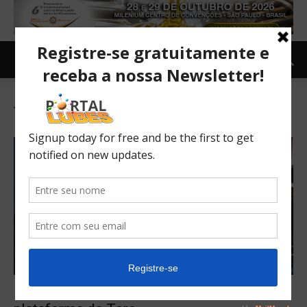
Tag: Carro conceito Fastback
Fiat apresenta conceito Fastback sobre